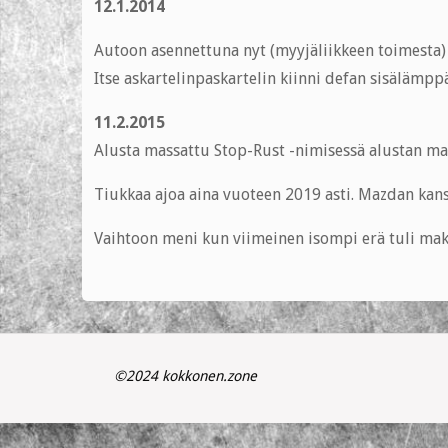
12.1.2014
Autoon asennettuna nyt (myyjäliikkeen toimesta) 
Itse askartelinpaskartelin kiinni defan sisälämppä
11.2.2015
Alusta massattu Stop-Rust -nimisessä alustan ma
Tiukkaa ajoa aina vuoteen 2019 asti. Mazdan kans
Vaihtoon meni kun viimeinen isompi erä tuli mak
©2024 kokkonen.zone