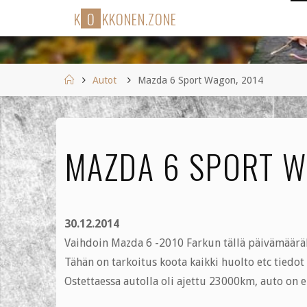
Skip
K
O
K
K
O
N
E
N
.
Z
O
N
E
to
content
Home
Autot
Mazda 6 Sport Wagon, 2014
MAZDA 6 SPORT W
30.12.2014
Vaihdoin Mazda 6 -2010 Farkun tällä päivämäär
Tähän on tarkoitus koota kaikki huolto etc tiedot
Ostettaessa autolla oli ajettu 23000km, auto on e